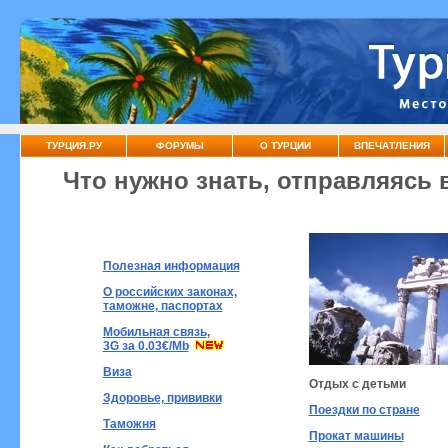
ТУРЦИЯ.РУ
ФОРУМЫ
О ТУРЦИИ
ВПЕЧАТЛЕНИЯ
Что нужно знать, отправляясь 
Полезная информация
О российских законах,
таможне, паспортах
Мобильная связь
,
3G за 0.03€/Mb
Виза
Отдых с детьми
Здоровье, прививки
Поездки по стране
Таможня
Прокат машины