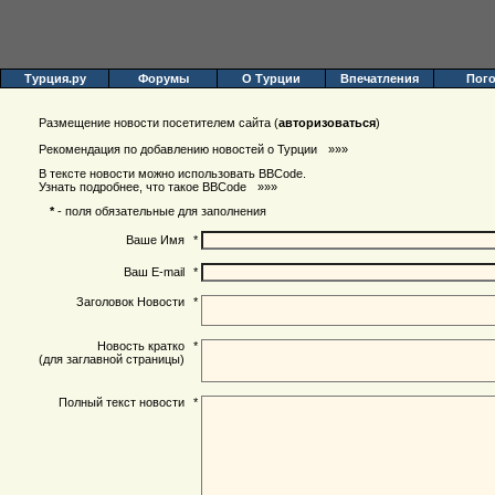
Турция.ру
Форумы
О Турции
Впечатления
Пог
Размещение новости посетителем сайта (
авторизоваться
)
Рекомендация по добавлению новостей о Турции
»»»
В тексте новости можно использовать BBCode.
Узнать подробнее, что такое BBCode
»»»
*
- поля обязательные для заполнения
Ваше Имя
*
Ваш E-mail
*
Заголовок Новости
*
Новость кратко
*
(для заглавной страницы)
Полный текст новости
*