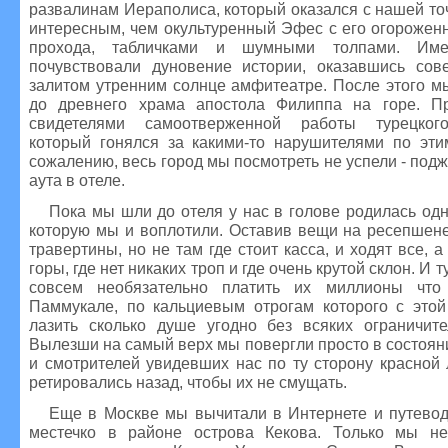
развалинам Иераполиса, который оказался с нашей то
интересным, чем окультуренный Эфес с его огорожен
прохода, табличками и шумными толпами. Им
почувствовали дуновение истории, оказавшись со
залитом утренним солнце амфитеатре. После этого м
до древнего храма апостола Филиппа на горе. Пр
свидетелями самоотверженной работы турецкого
который гонялся за какими-то нарушителями по эти
сожалению, весь город мы посмотреть не успели - под
аута в отеле.
Пока мы шли до отеля у нас в голове родилась од
которую мы и воплотили. Оставив вещи на ресепшене
травертины, но не там где стоит касса, и ходят все, 
горы, где нет никаких троп и где очень крутой склон. И т
совсем необязательно платить их миллионы что
Паммукале, по кальциевым отрогам которого с это
лазить сколько душе угодно без всяких ограничите
Вылезши на самый верх мы повергли просто в состоян
и смотрителей увидевших нас по ту сторону красной
ретировались назад, чтобы их не смущать.
Еще в Москве мы вычитали в Интернете и путевод
местечко в районе острова Кекова. Только мы не