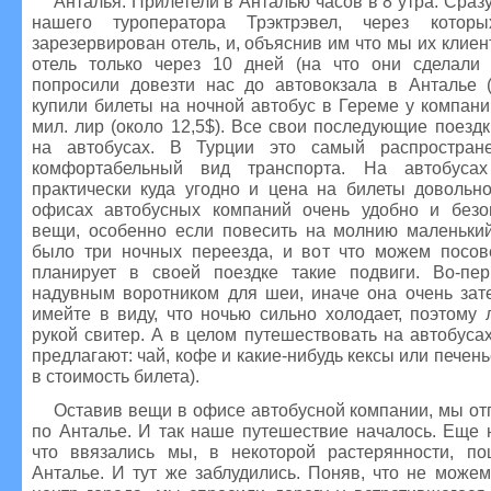
Анталья. Прилетели в Анталью часов в 8 утра. Сраз
нашего туроператора Трэктрэвел, через кото
зарезервирован отель, и, объяснив им что мы их клиен
отель только через 10 дней (на что они сделали 
попросили довезти нас до автовокзала в Анталье (
купили билеты на ночной автобус в Гереме у компани
мил. лир (около 12,5$). Все свои последующие поез
на автобусах. В Турции это самый распростра
комфортабельный вид транспорта. На автобуса
практически куда угодно и цена на билеты довольн
офисах автобусных компаний очень удобно и безо
вещи, особенно если повесить на молнию маленький
было три ночных переезда, и вот что можем посове
планирует в своей поездке такие подвиги. Во-пер
надувным воротником для шеи, иначе она очень зате
имейте в виду, что ночью сильно холодает, поэтому
рукой свитер. А в целом путешествовать на автобусах
предлагают: чай, кофе и какие-нибудь кексы или печень
в стоимость билета).
Оставив вещи в офисе автобусной компании, мы от
по Анталье. И так наше путешествие началось. Еще 
что ввязались мы, в некоторой растерянности, п
Анталье. И тут же заблудились. Поняв, что не можем