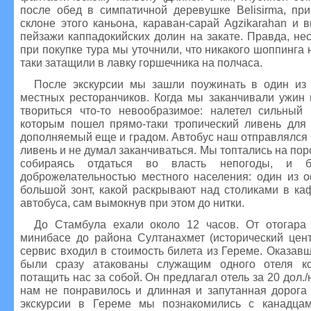
после обед в симпатичной деревушке Belisirma, пр
склоне этого каньона, караван-сарай Agzikarahan и 
пейзажи каппадокийских долин на закате. Правда, нес
при покупке тура мы уточнили, что никакого шоппинга н
таки затащили в лавку горшечника на полчаса.
После экскурсии мы зашли поужинать в один из
местных ресторанчиков. Когда мы заканчивали ужин 
твориться что-то невообразимое: налетел сильный 
которым пошел прямо-таки тропический ливень для 
дополняемый еще и градом. Автобус наш отправлялся ч
ливень и не думал заканчиваться. Мы топтались на пор
собираясь отдаться во власть непогоды, и 
доброжелательностью местного населения: один из о
большой зонт, какой раскрывают над столиками в ка
автобуса, сам вымокнув при этом до нитки.
До Стамбула ехали около 12 часов. От отогара
минибасе до района Султанахмет (исторический цент
сервис входил в стоимость билета из Гереме. Оказав
были сразу атакованы служащим одного отеля ко
потащить нас за собой. Он предлагал отель за 20 дол./
нам не понравилось и длинная и запутанная дорога 
экскурсии в Гереме мы познакомились с канадцам