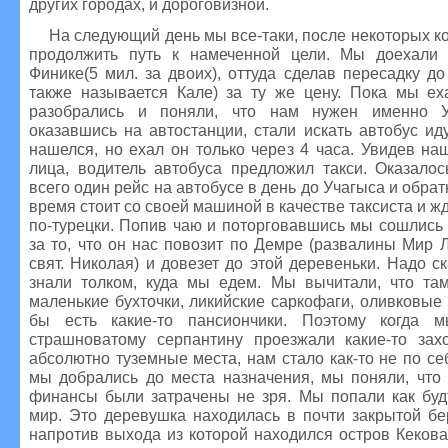
других городах, и дороговизной.
На следующий день мы все-таки, после некоторых 
продолжить путь к намеченной цели. Мы доехали 
Финике(5 мил. за двоих), оттуда сделав пересадку д
также называется Кале) за ту же цену. Пока мы ех
разобрались и поняли, что нам нужен именно Уч
оказавшись на автостанции, стали искать автобус ид
нашелся, но ехал он только через 4 часа. Увидев н
лица, водитель автобуса предложил такси. Оказалос
всего один рейс на автобусе в день до Учагыса и обрат
время стоит со своей машиной в качестве таксиста и ж
по-турецки. Попив чаю и поторговавшись мы сошлись н
за то, что он нас повозит по Демре (развалины Мир 
свят. Николая) и довезет до этой деревеньки. Надо ск
знали толком, куда мы едем. Мы вычитали, что там
маленькие бухточки, ликийские саркофаги, оливковые
бы есть какие-то пансиончики. Поэтому когда 
страшноватому серпантину проезжали какие-то захо
абсолютно туземные места, нам стало как-то не по себ
мы добрались до места назначения, мы поняли, что 
финансы были затрачены не зря. Мы попали как буд
мир. Это деревушка находилась в почти закрытой бе
напротив выхода из которой находился остров Кекова