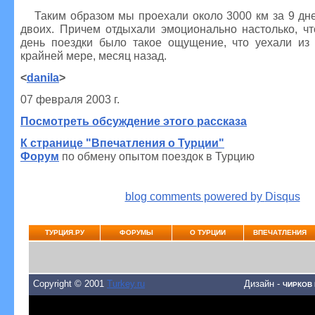
Таким образом мы проехали около 3000 км за 9 дне
двоих. Причем отдыхали эмоционально настолько, чт
день поездки было такое ощущение, что уехали из
крайней мере, месяц назад.
<
danila
>
07 февраля 2003 г.
Посмотреть обсуждение этого рассказа
К странице "Впечатления о Турции"
Форум
по обмену опытом поездок в Турцию
blog comments powered by
Disqus
ТУРЦИЯ.РУ
ФОРУМЫ
О ТУРЦИИ
ВПЕЧАТЛЕНИЯ
Copyright © 2001
Turkey.ru
Дизайн -
ЧИРКОВ