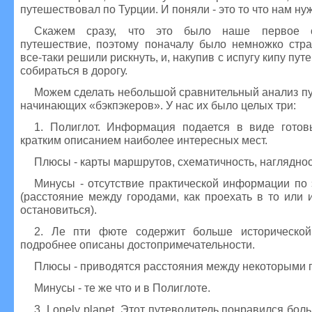
путешествовал по Турции. И поняли - это то что нам ну
Скажем сразу, что это было наше первое с
путешествие, поэтому поначалу было немножко стр
все-таки решили рискнуть, и, накупив с испугу кипу пут
собираться в дорогу.
Можем сделать небольшой сравнительный анализ пу
начинающих «бэкпэкеров». У нас их было целых три:
1. Полиглот. Информация подается в виде гото
кратким описанием наиболее интересных мест.
Плюсы - карты маршрутов, схематичность, нагляднос
Минусы - отсутствие практической информации по
(расстояние между городами, как проехать в то или 
остановиться).
2. Ле пти фюте содержит больше историческо
подробнее описаны достопримечательности.
Плюсы - приводятся расстояния между некоторыми 
Минусы - те же что и в Полиглоте.
3. Lonely planet. Этот путеводитель понравился боль