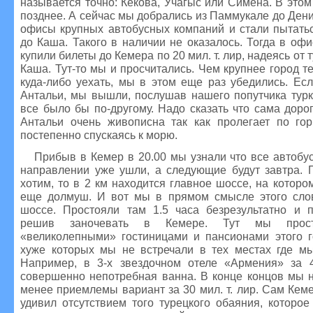
называется точно: Кекова, Учагыс или Симена. В это
позднее. А сейчас мы добрались из Паммукале до Дениз
офисы крупных автобусных компаний и стали пытатьс
до Каша. Такого в наличии не оказалось. Тогда в оф
купили билеты до Кемера по 20 мил. т. лир, надеясь от 
Каша. Тут-то мы и просчитались. Чем крупнее город т
куда-либо уехать, мы в этом еще раз убедились. Ес
Антальи, мы вышли, послушав нашего попутчика турк
все было бы по-другому. Надо сказать что сама доро
Антальи очень живописна так как пролегает по гор
постепенно спускаясь к морю.
Прибыв в Кемер в 20.00 мы узнали что все автобу
направлении уже ушли, а следующие будут завтра. 
хотим, то в 2 км находится главное шоссе, на котор
еще долмуш. И вот мы в прямом смысле этого сло
шоссе. Простояли там 1.5 часа безрезультатно и п
решив заночевать в Кемере. Тут мы прос
«великолепными» гостиницами и пансионами этого г
хуже которых мы не встречали в тех местах где м
Например, в 3-х звездочном отеле «Армения» за 
совершенно непотребная ванна. В конце концов мы 
менее приемлемы вариант за 30 мил. т. лир. Сам Кем
удивил отсутствием того турецкого обаяния, которо