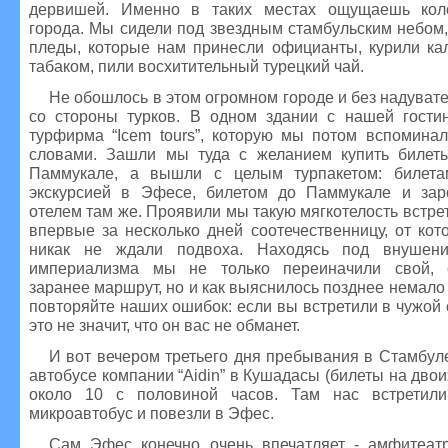
дервишей. Именно в таких местах ощущаешь коло
города. Мы сидели под звездным стамбульским небом
пледы, которые нам принесли официанты, курили ка
табаком, пили восхитительный турецкий чай.
Не обошлось в этом огромном городе и без надувате
со стороны турков. В одном здании с нашей гости
турфирма “Icem tours”, которую мы потом вспомина
словами. Зашли мы туда с желанием купить билет
Паммукале, а вышли с целым турпакетом: билета
экскурсией в Эфесе, билетом до Паммукале и зар
отелем там же. Проявили мы такую мягкотелость встре
впервые за несколько дней соотечественницу, от ко
никак не ждали подвоха. Находясь под внушен
империализма мы не только переиначили свой, 
заранее маршрут, но и как выяснилось позднее немало
повторяйте наших ошибок: если вы встретили в чужой с
это не значит, что он вас не обманет.
И вот вечером третьего дня пребывания в Стамбул
автобусе компании “Aidin” в Кушадасы (билеты на двои
около 10 с половиной часов. Там нас встретили
микроавтобус и повезли в Эфес.
Сам Эфес конечно очень впечатляет - амфитеатр