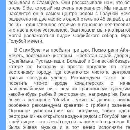
побывали в Стамбуле. Они рассказывали нам, что ос
отеле Side, который им очень понравился. Мы нашли ег
находится он в самом центре рядом с Голубой мече
разделено на две части: в одной отель по 45 за дабл, а
по 35 - единственное отличие в пансионе нет телеви
что нас вполне устраивало. Завтракали мы на открытой
могли наслаждаться видом Софийского собора, Мр
Голубой мечети.
В Стамбуле мы пробыли три дня. Посмотрели Айя
мечеть, подземные цистерны - Еребатан сарай, дворец
Сулеймана, Рустам-паши, Большой и Египеский базары
катере по Босфору и просто погуляли по этом
восточному городу, где сочетаются чистота центра
грязью соседних улочек. Рекомендуем также не у
посетить что-то вроде кондитерских с наи
наисвежайшими ни с чем ни сравнимыми турецким
какой-нибудь рыбный ресторанчик, например на Гала
были в ресторане Yildizlar - ужин на двоих с вино
особенно рекомендуем креветки с грибами запече
Огромное удовольствие мы получили, зайдя одн
ресторанчик на открытом воздухе рядом с Голубой мече
к ней лицом - это слева) под названием «Tea garden».
была живая музыка и в тот вечер исполняли та