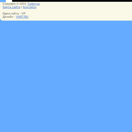
Copyright © 2001
Turkey.ru
Карта сайта
|
Контакты
Идея сайта - VP
Дизайн -
YART.RU