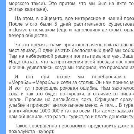
морского такси). Это притом, что мы был на яхте т
считая капитана).
На этом, в общем-то, все интересное в нашей поез
После этого были 5 дней растительного существова
inclusive в немецком (еще и наполовину детском) горл
вечера обществе.
За это время с нами произошел очень показательн
мест эпизод. В один из этих бесполезных дней мы собр
Там на набережной решили попить пива или чая. Зашл
Надо сказать, что на протяжении всей поездки нас при
и очень удивлялись, когда мы говорили, что приехали из
И вот при входе мы перебросились с
«Мераба»-«Мераба» и сели за столик. Он нам принес м
И вот тут произошла роковая ошибка. Нам захотелос
сока и как это будет по-турецки, в отличие от пива
знали. Просим на английском сока. Официант сразу
улыбке и приносит англоязычное меню. А там… В туре
в английском 1000.000 и так во всем. Пытаемся заказат
нам объяснили, что раз ты турист, то и плати денежки т
Такое совершенно невозможно представить даже в 
пожалуйста - курорт.