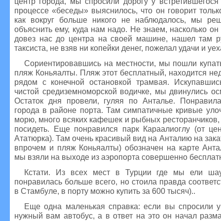
центр города, мы спросили дорогу у встретившегося
процессе «беседы» выяснилось, что он говорит только
как вокруг больше никого не наблюдалось, мы ре
объяснить ему, куда нам надо. Не знаем, насколько он
довез нас до центра на своей машине, нашел там р
таксиста, не взяв ни копейки денег, пожелал удачи и уех
Сориентировавшись на местности, мы пошли купать
пляж Коньяалты. Пляж этот бесплатный, находится нед
рядом с конечной остановкой трамвая. Искупавши
чистой средиземноморской водичке, мы двинулись ос
Остаток дня провели, гуляя по Анталье. Понравила
города в районе порта. Там симпатичные кривые уло
морю, много всяких кафешек и рыбных ресторанчиков,
посидеть. Еще понравился парк Караалиоглу (от цен
Ататюрка). Там очень красивый вид на Анталию на закат
впрочем и пляж Коньяалты) обозначен на карте Анта
мы взяли на выходе из аэропорта совершенно бесплат
Кстати. Из всех мест в Турции где мы ели ша
понравилась больше всего, но стоила правда соответст
в Стамбуле, в порту можно купить за 600 тысяч)..
Еще одна маленькая справка: если вы спросили у 
нужный вам автобус, а в ответ на это он начал разм