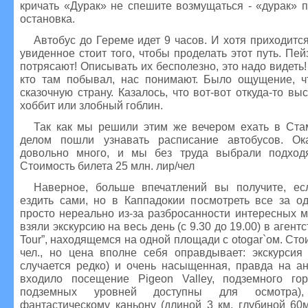
кричать «Дурак» не спешите возмущаться - «дурак» п
остановка.
Автобус до Гереме идет 9 часов. И хотя приходится
увиденное стоит того, чтобы проделать этот путь. Пе
потрясают! Описывать их бесполезно, это надо видеть!
кто там побывал, нас понимают. Было ощущение, 
сказочную страну. Казалось, что вот-вот откуда-то вы
хоббит или злобный гоблин.
Так как мы решили этим же вечером ехать в Ста
делом пошли узнавать расписание автобусов. Ока
довольно много, и мы без труда выбрали подход
Стоимость билета 25 млн. лир/чел
Наверное, больше впечатлений вы получите, ес
ездить сами, но в Каппадокии посмотреть все за о
просто нереально из-за разбросанности интересных м
взяли экскурсию на весь день (с 9.30 до 19.00) в аген
Tour”, находящемся на одной площади с otogar`ом. Стои
чел., но цена вполне себя оправдывает: экскурсия 
случается редко) и очень насыщенная, правда на ан
входило посещение Pigeon Valley, подземного гор
подземных уровней доступны для осмотра)
фантастическому каньону (длиной 3 км, глубиной 60м) 