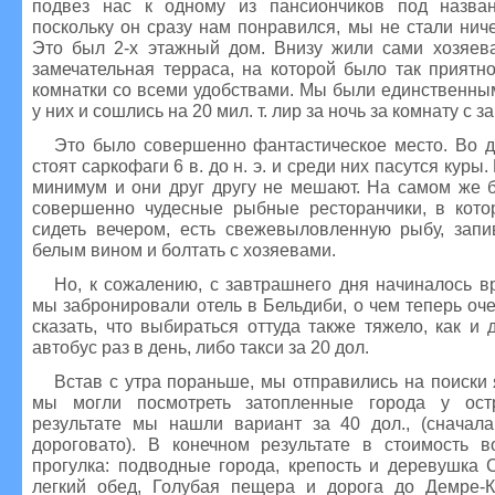
подвез нас к одному из пансиончиков под назва
поскольку он сразу нам понравился, мы не стали ниче
Это был 2-х этажный дом. Внизу жили сами хозяев
замечательная терраса, на которой было так приятно
комнатки со всеми удобствами. Мы были единственны
у них и сошлись на 20 мил. т. лир за ночь за комнату с з
Это было совершенно фантастическое место. Во д
стоят саркофаги 6 в. до н. э. и среди них пасутся куры
минимум и они друг другу не мешают. На самом же б
совершенно чудесные рыбные ресторанчики, в кото
сидеть вечером, есть свежевыловленную рыбу, зап
белым вином и болтать с хозяевами.
Но, к сожалению, с завтрашнего дня начиналось в
мы забронировали отель в Бельдиби, о чем теперь оч
сказать, что выбираться оттуда также тяжело, как и 
автобус раз в день, либо такси за 20 дол.
Встав с утра пораньше, мы отправились на поиски 
мы могли посмотреть затопленные города у ост
результате мы нашли вариант за 40 дол., (сначала
дороговато). В конечном результате в стоимость 
прогулка: подводные города, крепость и деревушка 
легкий обед, Голубая пещера и дорога до Демре-К