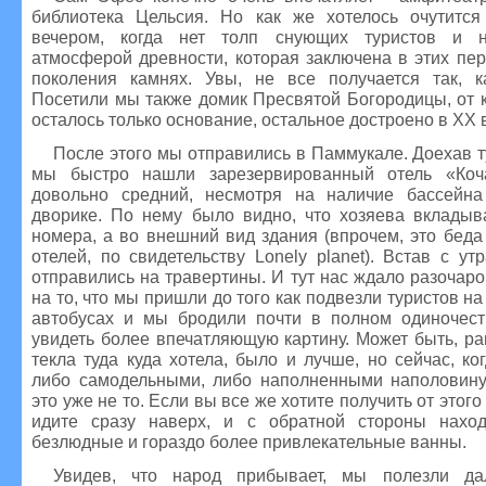
библиотека Цельсия. Но как же хотелось очутитс
вечером, когда нет толп снующих туристов и н
атмосферой древности, которая заключена в этих пе
поколения камнях. Увы, не все получается так, к
Посетили мы также домик Пресвятой Богородицы, от к
осталось только основание, остальное достроено в XX 
После этого мы отправились в Паммукале. Доехав ту
мы быстро нашли зарезервированный отель «Коча
довольно средний, несмотря на наличие бассейна
дворике. По нему было видно, что хозяева вкладыв
номера, а во внешний вид здания (впрочем, это беда
отелей, по свидетельству Lonely planet). Встав с у
отправились на травертины. И тут нас ждало разочар
на то, что мы пришли до того как подвезли туристов н
автобусах и мы бродили почти в полном одиночес
увидеть более впечатляющую картину. Может быть, ра
текла туда куда хотела, было и лучше, но сейчас, ко
либо самодельными, либо наполненными наполовину
это уже не то. Если вы все же хотите получить от этого
идите сразу наверх, и с обратной стороны наход
безлюдные и гораздо более привлекательные ванны.
Увидев, что народ прибывает, мы полезли д