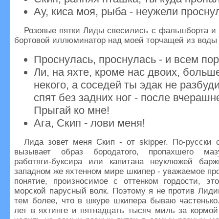
Ау, киса моя, рыба - неужели просну
Розовые пятки Лиды свесились с фальшборта и
бортовой иллюминатор над моей торчащей из воды 
Проснулась, проснулась - и всем пор
Ли, на яхте, кроме нас двоих, больш
некого, а соседей ты эдак не разбуд
спят без задних ног - после вчерашне
Прыгай ко мне!
Ага, Скип - лови меня!
Лида зовет меня Скип - от skipper. По-русски
вызывает образ бородатого, пропахшего маз
работяги-буксира или капитана неуклюжей бар
западном же яхтенном мире шкипер - уважаемое п
понятие, произносимое с оттенком гордости, это
морской парусный волк. Поэтому я не против Лиди
тем более, что в шкуре шкипера бываю частенько
лет в яхтинге и пятнадцать тысяч миль за кормо