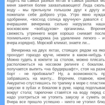
ходить на самых разных яхтах в самых разных мо
меня занятия более захватывающего! Лида сколь
воду - мы прильнули голышом друг к другу и
пожелали себе доброго утра. Утро явно нужд
одобрении, <восход солнца вручную> давался с т
вчерашняя вечеринка сильно нагрузила наш
московским <вобздухом> организмы. Впроче
свежесть утреннего моря хорошо снимает после
похмельного синдрома (на удивление легкого - 
вчера изрядно). Морской климат, знаете ли...
Вечеринка на двух яхтах, стоящих рядом на яко
проходит гораздо круче, нежели в каком-нибудь 
Можно гудеть в кокпите за столом, можно плясат
расположиться на носовом релинге с бокалом
получается выпить <на брудершафт>, стоя на разн
борт - не пробовали? Ну, а возможность про
забравшись на мачту... Впрочем, главное, кон
Аккуратно спустившись по трапику в море с пластик
закуски в зубах и бокалом в руке, народ подплывае
вокруг стола; тарелочки ставятся на воду перед 
надо ухитриться не утопить закуску и суметь о
Вчера все прошло успешно - никто не утопил блю