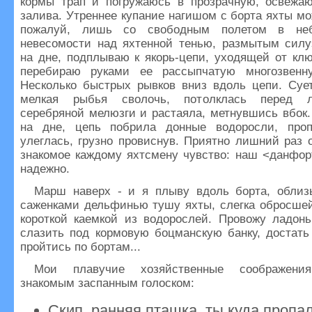
кормы трап и погружаюсь в прозрачную, освежа
залива. Утреннее купание нагишом с борта яхты мо
пожалуй, лишь со свободным полетом в не
невесомости над яхтенной тенью, размытым сил
на дне, подплываю к якорь-цепи, уходящей от клю
перебираю руками ее рассыпчатую многозвенн
Несколько быстрых рывков вниз вдоль цепи. Суе
мелкая рыбья сволочь, потолклась перед 
серебряной мелюзги и растаяла, метнувшись вбок.
на дне, цепь побрила донные водоросли, про
улеглась, грузно провиснув. Приятно лишний раз
знакомое каждому яхтсмену чувство: наш <данфор
надежно.
Марш наверх - и я плыву вдоль борта, обли
саженками дельфинью тушу яхты, слегка обросшей
короткой каемкой из водорослей. Провожу ладонь
слазить под кормовую боцманскую банку, достать
пройтись по бортам...
Мои плавучие хозяйственные соображени
знакомым заспанным голоском:
Скип, ранняя пташка, ты куда пропа