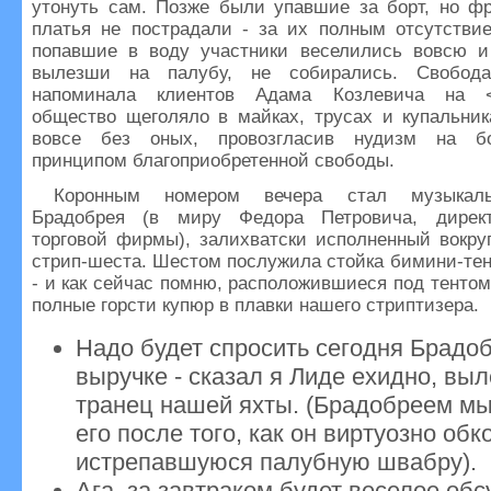
утонуть сам. Позже были упавшие за борт, но фр
платья не пострадали - за их полным отсутствие
попавшие в воду участники веселились вовсю и
вылезши на палубу, не собирались. Свобод
напоминала клиентов Адама Козлевича на <А
общество щеголяло в майках, трусах и купальник
вовсе без оных, провозгласив нудизм на б
принципом благоприобретенной свободы.
Коронным номером вечера стал музыкаль
Брадобрея (в миру Федора Петровича, директ
торговой фирмы), залихватски исполненный вокру
стрип-шеста. Шестом послужила стойка бимини-тен
- и как сейчас помню, расположившиеся под тентом
полные горсти купюр в плавки нашего стриптизера.
Надо будет спросить сегодня Брадо
выручке - сказал я Лиде ехидно, выл
транец нашей яхты. (Брадобреем мы
его после того, как он виртуозно обк
истрепавшуюся палубную швабру).
Ага, за завтраком будет веселое обс