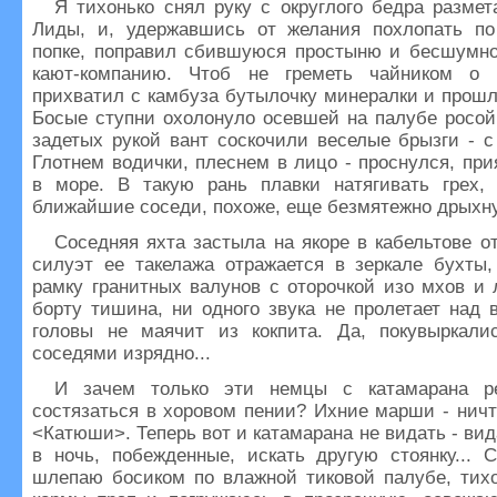
Я тихонько снял руку с округлого бедра разме
Лиды, и, удержавшись от желания похлопать по
попке, поправил сбившуюся простыню и бесшумно
кают-компанию. Чтоб не греметь чайником о 
прихватил с камбуза бутылочку минералки и прошл
Босые ступни охолонуло осевшей на палубе росой
задетых рукой вант соскочили веселые брызги - 
Глотнем водички, плеснем в лицо - проснулся, при
в море. В такую рань плавки натягивать грех,
ближайшие соседи, похоже, еще безмятежно дрыхну
Соседняя яхта застыла на якоре в кабельтове о
силуэт ее такелажа отражается в зеркале бухты,
рамку гранитных валунов с оторочкой изо мхов и
борту тишина, ни одного звука не пролетает над 
головы не маячит из кокпита. Да, покувыркал
соседями изрядно...
И зачем только эти немцы с катамарана 
состязаться в хоровом пении? Ихние марши - нич
<Катюши>. Теперь вот и катамарана не видать - вид
в ночь, побежденные, искать другую стоянку... 
шлепаю босиком по влажной тиковой палубе, тихо