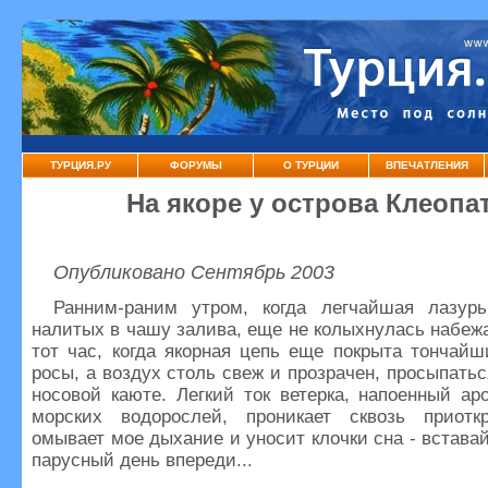
ТУРЦИЯ.РУ
ФОРУМЫ
О ТУРЦИИ
ВПЕЧАТЛЕНИЯ
На якоре у острова Клеоп
Опубликовано Сентябрь 2003
Ранним-раним утром, когда легчайшая лазурь
налитых в чашу залива, еще не колыхнулась набеж
тот час, когда якорная цепь еще покрыта тончай
росы, а воздух столь свеж и прозрачен, просыпатьс
носовой каюте. Легкий ток ветерка, напоенный а
морских водорослей, проникает сквозь приот
омывает мое дыхание и уносит клочки сна - вставай
парусный день впереди...