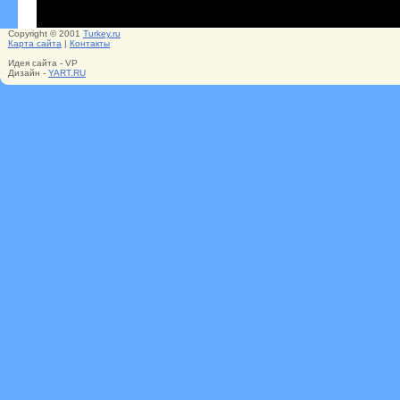
Copyright © 2001
Turkey.ru
Карта сайта
|
Контакты
Идея сайта - VP
Дизайн -
YART.RU