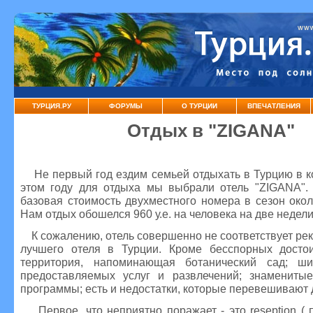
ТУРЦИЯ.РУ
ФОРУМЫ
О ТУРЦИИ
ВПЕЧАТЛЕНИЯ
Отдых в "ZIGANA"
Не первый год ездим семьей отдыхать в Турцию в ко
этом году для отдыха мы выбрали отель "ZIGANA". 
базовая стоимость двухместного номера в сезон около
Нам отдых обошелся 960 у.е. на человека на две недели
К сожалению, отель совершенно не соответствует ре
лучшего отеля в Турции. Кроме бесспорных досто
территория, напоминающая ботанический сад; ши
предоставляемых услуг и развлечений; знамениты
программы; есть и недостатки, которые перевешивают 
Первое, что неприятно поражает - это reseption ( 