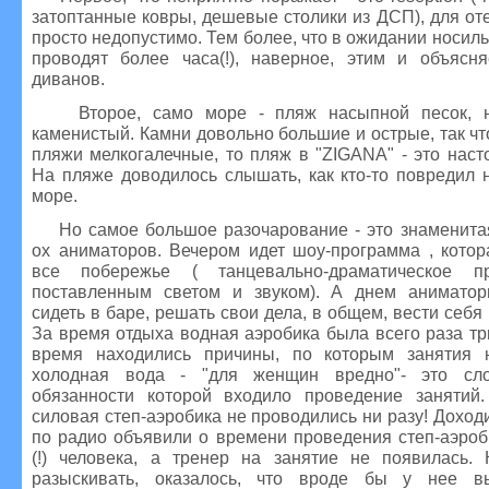
затоптанные ковры, дешевые столики из ДСП), для оте
просто недопустимо. Тем более, что в ожидании носиль
проводят более часа(!), наверное, этим и объясня
диванов.
Второе, само море - пляж насыпной песок, н
каменистый. Камни довольно большие и острые, так чт
пляжи мелкогалечные, то пляж в "ZIGANA" - это нас
На пляже доводилось слышать, как кто-то повредил 
море.
Но самое большое разочарование - это знаменитая
ох аниматоров. Вечером идет шоу-программа , котор
все побережье ( танцевально-драматическое п
поставленным светом и звуком). А днем аниматор
сидеть в баре, решать свои дела, в общем, вести себя
За время отдыха водная аэробика была всего раза тр
время находились причины, по которым занятия н
холодная вода - "для женщин вредно"- это сл
обязанности которой входило проведение занятий
силовая степ-аэробика не проводились ни разу! Доход
по радио объявили о времени проведения степ-аэроб
(!) человека, а тренер на занятие не появилась.
разыскивать, оказалось, что вроде бы у нее в