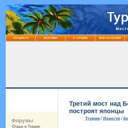
ТУРЦИЯ.РУ
ФОРУМЫ
О ТУРЦИИ
ВПЕЧАТЛЕНИЯ
Третий мост над 
построят японцы
Турция
/
Новости
/
Би
Форумы
Отдых в Турции,