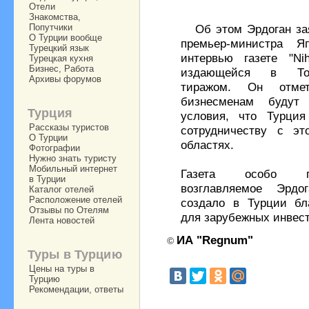
Отели
Знакомства,
Попутчики
Об этом Эрдоган зая
О Турции вообще
премьер-министра 
Турецкий язык
интервью газете "Nih
Турецкая кухня
Бизнес, Работа
издающейся в Ток
Архивы форумов
тиражом. Он отмет
бизнесменам будут 
Турция
условия, что Турция
Рассказы туристов
сотрудничеству с эт
О Турции
областях.
Фотографии
Нужно знать туристу
Мобильный интернет
Газета особо по
в Турции
возглавляемое Эрдог
Каталог отелей
Расположение отелей
создало в Турции бл
Отзывы по Отелям
для зарубежных инвест
Лента новостей
ИА "Regnum"
©
Туры в Турцию
Цены на туры в
Турцию
Рекомендации, ответы