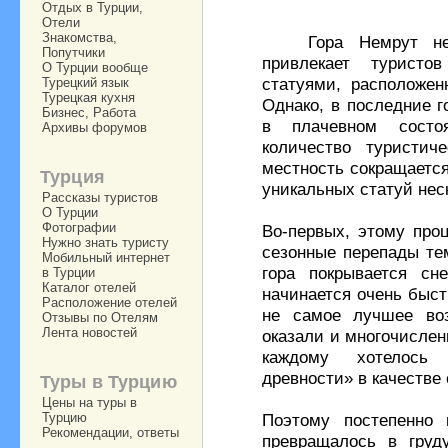
Отдых в Турции,
Отели
Знакомства,
Гора Немрут не о
Попутчики
привлекает туристо
О Турции вообще
статуями, расположен
Турецкий язык
Турецкая кухня
Однако, в последние г
Бизнес, Работа
в плачевном состо
Архивы форумов
количество туристич
местность сокращаетс
Турция
уникальных статуй нес
Рассказы туристов
О Турции
Фотографии
Во-первых, этому про
Нужно знать туристу
сезонные перепады те
Мобильный интернет
гора покрывается сн
в Турции
Каталог отелей
начинается очень быст
Расположение отелей
не самое лучшее воз
Отзывы по Отелям
Лента новостей
оказали и многочислен
каждому хотелось 
древности» в качестве 
Туры в Турцию
Цены на туры в
Турцию
Поэтому постепенно 
Рекомендации, ответы
превращалось в груд