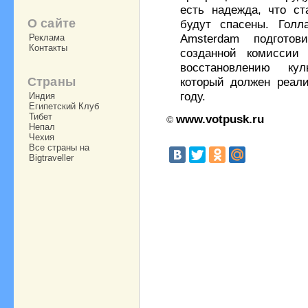
есть надежда, что ст
О сайте
будут спасены. Голла
Amsterdam подготов
Реклама
Контакты
созданной комиссии
восстановлению кул
Страны
который должен реали
году.
Индия
Египетский Клуб
Тибет
www.votpusk.ru
©
Непал
Чехия
Все страны на
Bigtraveller