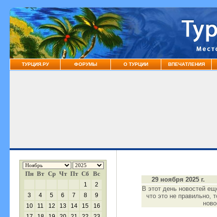
ТУРЦИЯ.РУ
ФОРУМЫ
О ТУРЦИИ
ВПЕЧАТЛЕНИЯ
Пн
Вт
Ср
Чт
Пт
Сб
Вс
29 ноября 2025 г.
1
2
В этот день новостей ещ
3
4
5
6
7
8
9
что это не правильно, 
нов
10
11
12
13
14
15
16
17
18
19
20
21
22
23