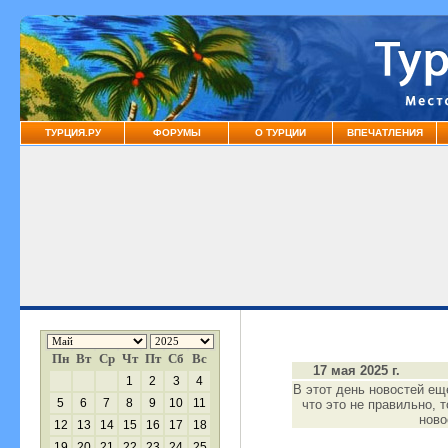
ТУРЦИЯ.РУ
ФОРУМЫ
О ТУРЦИИ
ВПЕЧАТЛЕНИЯ
Пн
Вт
Ср
Чт
Пт
Сб
Вс
17 мая 2025 г.
1
2
3
4
В этот день новостей ещ
5
6
7
8
9
10
11
что это не правильно, 
нов
12
13
14
15
16
17
18
19
20
21
22
23
24
25