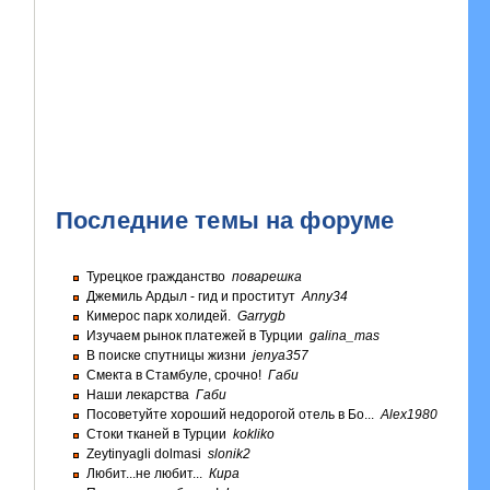
Последние темы на форуме
Турецкое гражданство
поварешка
Джемиль Ардыл - гид и проститут
Anny34
Кимерос парк холидей.
Garrygb
Изучаем рынок платежей в Турции
galina_mas
В поиске спутницы жизни
jenya357
Смекта в Стамбуле, срочно!
Габи
Наши лекарства
Габи
Посоветуйте хороший недорогой отель в Бо...
Alex1980
Стоки тканей в Турции
kokliko
Zeytinyagli dolmasi
slonik2
Любит...не любит...
Кира