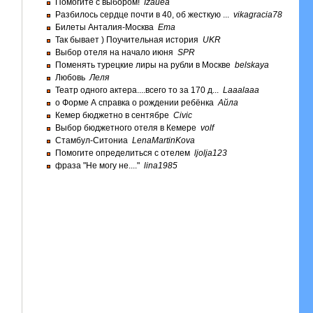
Помогите с выбором!
Izauea
Разбилось сердце почти в 40, об жесткую ...
vikagracia78
Билеты Анталия-Москва
Ema
Так бывает ) Поучительная история
UKR
Выбор отеля на начало июня
SPR
Поменять турецкие лиры на рубли в Москве
belskaya
Любовь
Леля
Театр одного актера....всего то за 170 д...
Laaalaaa
о Форме А справка о рождении ребёнка
Айла
Кемер бюджетно в сентябре
Civic
Выбор бюджетного отеля в Кемере
volf
Стамбул-Ситониа
LenaMartinKova
Помогите определиться с отелем
ljolja123
фраза "Не могу не...."
lina1985