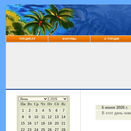
ТУРЦИЯ.РУ
ФОРУМЫ
О ТУРЦИИ
Пн
Вт
Ср
Чт
Пт
Сб
Вс
6 июня 2026 г.
1
2
3
4
5
6
7
В этот день нов
8
9
10
11
12
13
14
15
16
17
18
19
20
21
22
23
24
25
26
27
28