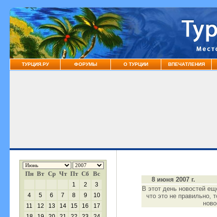
ТУРЦИЯ.РУ
ФОРУМЫ
О ТУРЦИИ
ВПЕЧАТЛЕНИЯ
Пн
Вт
Ср
Чт
Пт
Сб
Вс
8 июня 2007 г.
1
2
3
В этот день новостей ещ
4
5
6
7
8
9
10
что это не правильно, 
нов
11
12
13
14
15
16
17
18
19
20
21
22
23
24