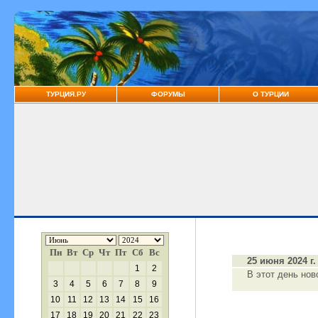
ТУРЦИЯ.РУ
ФОРУМЫ
О ТУРЦИИ
Пн
Вт
Ср
Чт
Пт
Сб
Вс
25 июня 2024 г.
1
2
В этот день нов
3
4
5
6
7
8
9
10
11
12
13
14
15
16
17
18
19
20
21
22
23