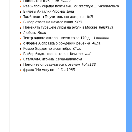
Помогите с выбором!
Izauea
Разбилось сердце почти в 40, об жесткую ...
vikagracia78
Билеты Анталия-Москва
Ema
Так бывает ) Поучительная история
UKR
Выбор отеля на начало июня
SPR
Поменять турецкие лиры на рубли в Москве
belskaya
Любовь
Леля
Театр одного актера....всего то за 170 д...
Laaalaaa
о Форме А справка о рождении ребёнка
Айла
Кемер бюджетно в сентябре
Civic
Выбор бюджетного отеля в Кемере
volf
Стамбул-Ситониа
LenaMartinKova
Помогите определиться с отелем
ljolja123
фраза "Не могу не...."
lina1985