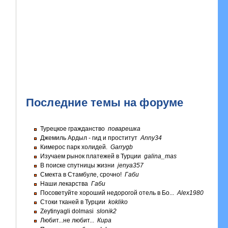
Последние темы на форуме
Турецкое гражданство
поварешка
Джемиль Ардыл - гид и проститут
Anny34
Кимерос парк холидей.
Garrygb
Изучаем рынок платежей в Турции
galina_mas
В поиске спутницы жизни
jenya357
Смекта в Стамбуле, срочно!
Габи
Наши лекарства
Габи
Посоветуйте хороший недорогой отель в Бо...
Alex1980
Стоки тканей в Турции
kokliko
Zeytinyagli dolmasi
slonik2
Любит...не любит...
Кира