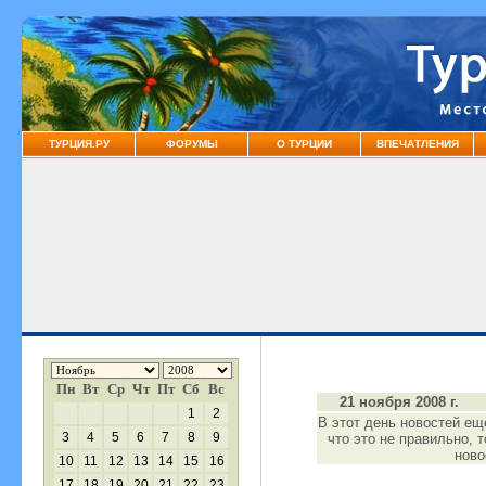
ТУРЦИЯ.РУ
ФОРУМЫ
О ТУРЦИИ
ВПЕЧАТЛЕНИЯ
Пн
Вт
Ср
Чт
Пт
Сб
Вс
21 ноября 2008 г.
1
2
В этот день новостей ещ
3
4
5
6
7
8
9
что это не правильно, 
нов
10
11
12
13
14
15
16
17
18
19
20
21
22
23