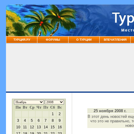
ТУРЦИЯ.РУ
ФОРУМЫ
О ТУРЦИИ
ВПЕЧАТЛЕНИЯ
Пн
Вт
Ср
Чт
Пт
Сб
Вс
25 ноября 2008 г.
1
2
В этот день новостей ещ
3
4
5
6
7
8
9
что это не правильно, 
нов
10
11
12
13
14
15
16
17
18
19
20
21
22
23