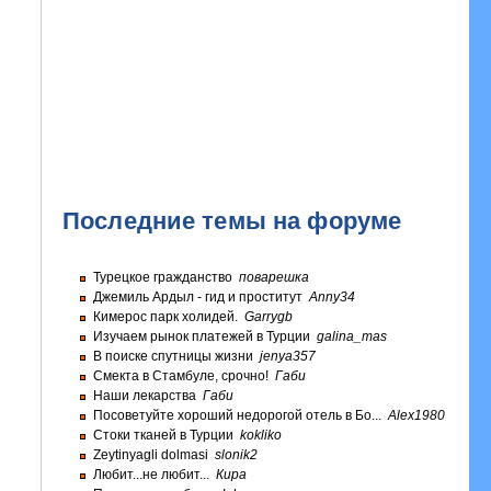
Последние темы на форуме
Турецкое гражданство
поварешка
Джемиль Ардыл - гид и проститут
Anny34
Кимерос парк холидей.
Garrygb
Изучаем рынок платежей в Турции
galina_mas
В поиске спутницы жизни
jenya357
Смекта в Стамбуле, срочно!
Габи
Наши лекарства
Габи
Посоветуйте хороший недорогой отель в Бо...
Alex1980
Стоки тканей в Турции
kokliko
Zeytinyagli dolmasi
slonik2
Любит...не любит...
Кира