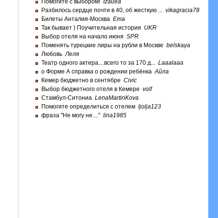
Помогите с выбором!
Izauea
Разбилось сердце почти в 40, об жесткую ...
vikagracia78
Билеты Анталия-Москва
Ema
Так бывает ) Поучительная история
UKR
Выбор отеля на начало июня
SPR
Поменять турецкие лиры на рубли в Москве
belskaya
Любовь
Леля
Театр одного актера....всего то за 170 д...
Laaalaaa
о Форме А справка о рождении ребёнка
Айла
Кемер бюджетно в сентябре
Civic
Выбор бюджетного отеля в Кемере
volf
Стамбул-Ситониа
LenaMartinKova
Помогите определиться с отелем
ljolja123
фраза "Не могу не...."
lina1985