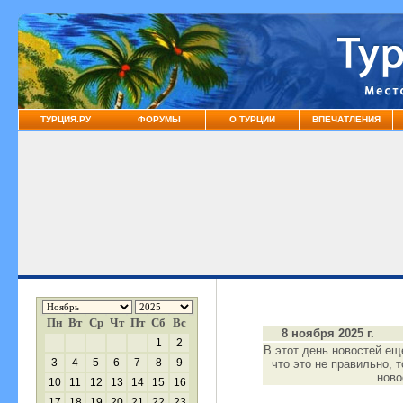
ТУРЦИЯ.РУ
ФОРУМЫ
О ТУРЦИИ
ВПЕЧАТЛЕНИЯ
Пн
Вт
Ср
Чт
Пт
Сб
Вс
8 ноября 2025 г.
1
2
В этот день новостей ещ
3
4
5
6
7
8
9
что это не правильно, 
нов
10
11
12
13
14
15
16
17
18
19
20
21
22
23