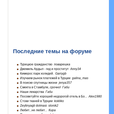
Последние темы на форуме
Турецкое гражданство
поварешка
Джемиль Ардыл - гид и проститут
Anny34
Кимерос парк холидей.
Garrygb
Изучаем рынок платежей в Турции
galina_mas
В поиске спутницы жизни
jenya357
Смекта в Стамбуле, срочно!
Габи
Наши лекарства
Габи
Посоветуйте хороший недорогой отель в Бо...
Alex1980
Стоки тканей в Турции
kokliko
Zeytinyagli dolmasi
slonik2
Любит...не любит...
Кира