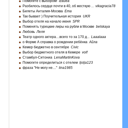
Помогите с выбором!
Izauea
Разбилось сердце почти в 40, об жесткую ...
vikagracia78
Билеты Анталия-Москва
Ema
Так бывает ) Поучительная история
UKR
Выбор отеля на начало июня
SPR
Поменять турецкие лиры на рубли в Москве
belskaya
Любовь
Леля
Театр одного актера....всего то за 170 д...
Laaalaaa
о Форме А справка о рождении ребёнка
Айла
Кемер бюджетно в сентябре
Civic
Выбор бюджетного отеля в Кемере
volf
Стамбул-Ситониа
LenaMartinKova
Помогите определиться с отелем
ljolja123
фраза "Не могу не...."
lina1985