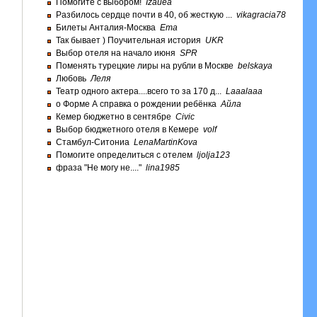
Помогите с выбором!
Izauea
Разбилось сердце почти в 40, об жесткую ...
vikagracia78
Билеты Анталия-Москва
Ema
Так бывает ) Поучительная история
UKR
Выбор отеля на начало июня
SPR
Поменять турецкие лиры на рубли в Москве
belskaya
Любовь
Леля
Театр одного актера....всего то за 170 д...
Laaalaaa
о Форме А справка о рождении ребёнка
Айла
Кемер бюджетно в сентябре
Civic
Выбор бюджетного отеля в Кемере
volf
Стамбул-Ситониа
LenaMartinKova
Помогите определиться с отелем
ljolja123
фраза "Не могу не...."
lina1985