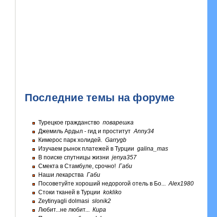
Последние темы на форуме
Турецкое гражданство
поварешка
Джемиль Ардыл - гид и проститут
Anny34
Кимерос парк холидей.
Garrygb
Изучаем рынок платежей в Турции
galina_mas
В поиске спутницы жизни
jenya357
Смекта в Стамбуле, срочно!
Габи
Наши лекарства
Габи
Посоветуйте хороший недорогой отель в Бо...
Alex1980
Стоки тканей в Турции
kokliko
Zeytinyagli dolmasi
slonik2
Любит...не любит...
Кира