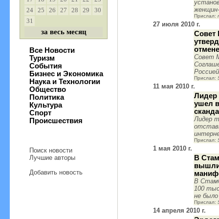
установ
женщин
24
25
26
27
28
29
30
Прислал:
31
27 июля 2010 г.
за весь месяц
Совет 
утверд
отмене
Все Новости
Совет 
Туризм
Соглаше
События
Россие
Бизнес и Экономика
Прислал:
Наука и Технологии
11 мая 2010 г.
Общество
Лидер 
Политика
ушел в
Культура
сканда
Спорт
Лидер т
Происшествия
отставк
интерн
Прислал:
1 мая 2010 г.
Поиск новости
Лучшие авторы
В Стам
вышли
Добавить новость
маниф
В Стамб
100 тыс
не было
Прислал:
14 апреля 2010 г.