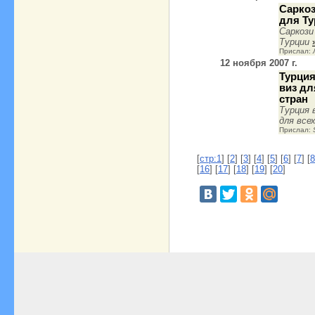
Саркоз
для Ту
Саркози
Турции
Прислал:
12 ноября 2007 г.
Турция
виз д
стран
Турция 
для все
Прислал:
[
стр:1
] [
2
] [
3
] [
4
] [
5
] [
6
] [
7
] [
8
[
16
] [
17
] [
18
] [
19
] [
20
]