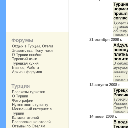
Турция
норма
пришл
согла
Турция 
нормали
общему 
Прислал:
Форумы
21 октября 2008 г.
Абдулл
Отдых в Турции, Отели
повод
Знакомства, Попутчики
платка
О Турции вообще
полит
Турецкий язык
Турецкая кухня
В дебат
Бизнес, Работа
мусульм
Архивы форумов
заинтер
»»»
Прислал:
12 августа 2008 г.
Турция
Турец
Рассказы туристов
Росси
О Турции
Турецки
Фотографии
Россию.
Нужно знать туристу
Сергей 
Мобильный интернет в
Прислал:
Турции
14 июля 2008 г.
Каталог отелей
Расположение отелей
В подг
Отзывы по Отелям
Турции