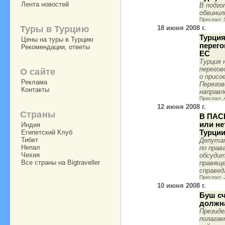
Лента новостей
В подго
обвинил
Прислал:
Туры в Турцию
18 июня 2008 г.
Турция
Цены на туры в Турцию
перего
Рекомендации, ответы
ЕС
Турция 
перегов
О сайте
о присо
Реклама
Перегов
Контакты
направл
Прислал:
12 июня 2008 г.
Страны
В ПАС
или н
Индия
Египетский Клуб
Турци
Тибет
Депута
Непал
по прав
Чехия
обсуди
Все страны на Bigtraveller
правяще
справед
Прислал:
10 июня 2008 г.
Буш сч
должна
Презид
полагае