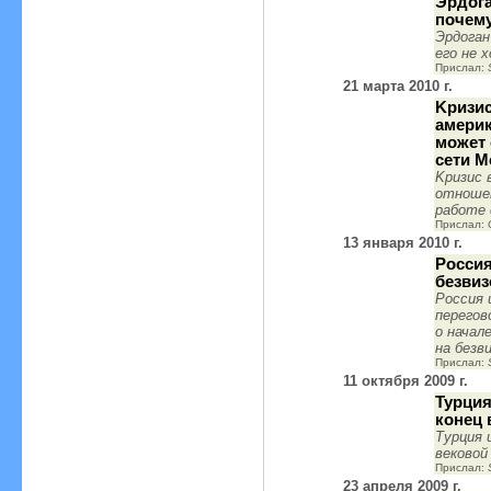
Эрдога
почему
Эрдоган
его не 
Прислал:
21 марта 2010 г.
Kризис
амери
может 
сети M
Kризис 
отноше
работе 
Прислал:
13 января 2010 г.
Россия
безви
Россия 
перегов
о начал
на безв
Прислал:
11 октября 2009 г.
Турци
конец 
Турция 
вековой
Прислал:
23 апреля 2009 г.