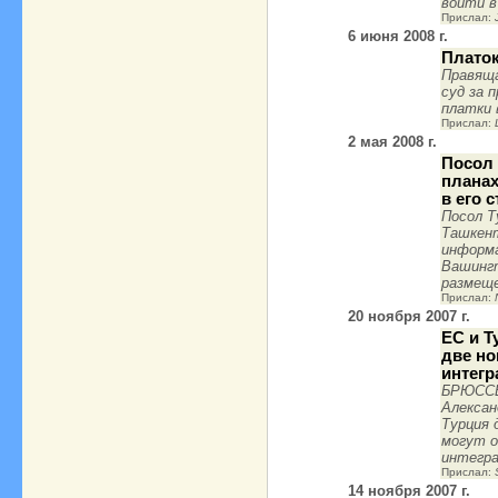
войти в
Прислал:
6 июня 2008 г.
Платок
Правяща
суд за 
платки 
Прислал:
2 мая 2008 г.
Посол 
планах
в его 
Посол Т
Ташкент
информа
Вашингт
размещ
Прислал:
20 ноября 2007 г.
ЕС и Т
две но
интегр
БРЮССЕЛ
Алексан
Турция 
могут 
интегра
Прислал:
14 ноября 2007 г.