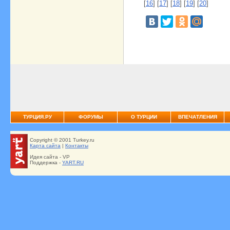
[
16
] [
17
] [
18
] [
19
] [
20
]
ТУРЦИЯ.РУ
ФОРУМЫ
О ТУРЦИИ
ВПЕЧАТЛЕНИЯ
Copyright © 2001 Turkey.ru
Карта сайта
|
Контакты
Идея сайта - VP
Поддержка -
YART.RU