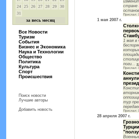
изменит
стране 
24
25
26
27
28
29
30
останов
31
Прислал:
1 мая 2007 г.
за весь месяц
Столк
первом
Все Новости
Стамбу
Туризм
1 мая в
События
беспоря
Бизнес и Экономика
которые
Наука и Технологии
площадь
Общество
столиц
Политика
поги...
»
Культура
Прислал:
Спорт
Консти
Происшествия
аннули
прези
Констит
вторник
Поиск новости
оппозиц
Лучшие авторы
тур пре
передае
Добавить новость
Прислал:
28 апреля 2007 г.
Грозно
Турции
"полз
Военные