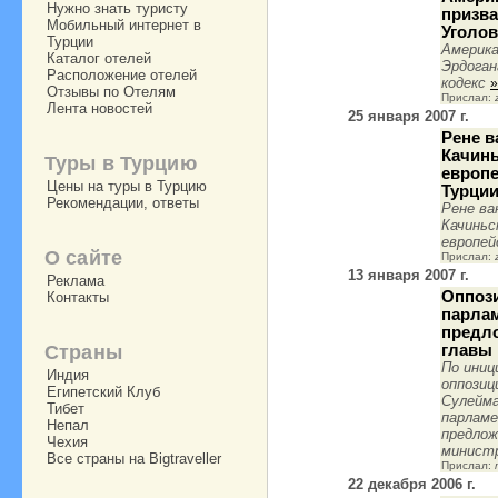
Нужно знать туристу
призва
Мобильный интернет в
Уголо
Турции
Америка
Каталог отелей
Эрдоган
Расположение отелей
кодекс
»
Отзывы по Отелям
Прислал:
Лента новостей
25 января 2007 г.
Рене в
Качин
Туры в Турцию
европе
Цены на туры в Турцию
Турци
Рекомендации, ответы
Рене ва
Качиньс
европей
О сайте
Прислал:
13 января 2007 г.
Реклама
Оппози
Контакты
парла
предло
Страны
главы
По ини
Индия
оппозиц
Египетский Клуб
Сулейм
Тибет
парламе
Непал
предлож
Чехия
министр
Все страны на Bigtraveller
Прислал:
22 декабря 2006 г.