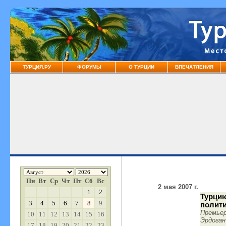
ТУРЦИЯ.РУ
ФОРУМЫ
О ТУРЦИИ
ВПЕЧАТЛЕНИЯ
Пн
Вт
Ср
Чт
Пт
Сб
Вс
2 мая 2007 г.
1
2
Турци
3
4
5
6
7
8
9
полит
Премье
10
11
12
13
14
15
16
Эрдоган
17
18
19
20
21
22
23