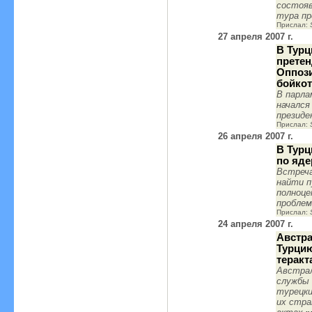
состояв
тура пр
Прислал:
27 апреля 2007 г.
В Турц
претен
Оппоз
бойкот
В парла
начался
президе
Прислал:
26 апреля 2007 г.
В Тур
по яде
Встреча
найти п
полноце
проблем
Прислал:
24 апреля 2007 г.
Австр
Турцию
теракт
Австрал
службы 
турецки
их стра