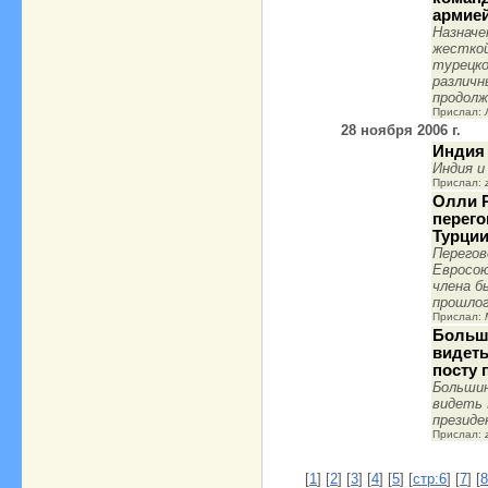
армие
Назначе
жесткой
турецко
различн
продолж
Прислал:
28 ноября 2006 г.
Индия
Индия и
Прислал:
Олли Р
перего
Турции
Перегов
Евросою
члена б
прошлог
Прислал:
Больши
видеть
посту 
Больши
видеть 
президе
Прислал:
[
1
] [
2
] [
3
] [
4
] [
5
] [
стр:6
] [
7
] [
8