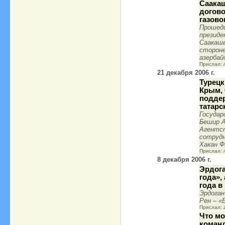
Саакаш
догово
газово
Прошедш
президе
Саакашв
стороне
азербай
Прислал:
21 декабря 2006 г.
Турецк
Крым,
подде
татарс
Государ
Бешир А
Агентс
сотрудн
Хакан Ф
Прислал:
8 декабря 2006 г.
Эрдога
года»,
года в
Эрдоган
Рен – «
Прислал:
Что мо
коман