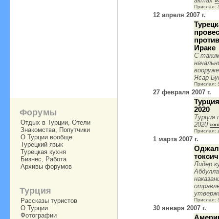
актах
»
Прислал:
12 апреля 2007 г.
Турецк
прове
против
Ираке
C таким
начальн
вооруже
Ясар Б
Прислал:
27 февраля 2007 г.
Турция
2020
Форумы
Турция 
Отдых в Турции, Отели
2020
»»
Знакомства, Попутчики
Прислал:
О Турции вообще
1 марта 2007 г.
Турецкий язык
Оджал
Турецкая кухня
токси
Бизнес, Работа
Лидер к
Архивы форумов
Абдулл
наказан
отравл
Турция
утвержд
Рассказы туристов
Прислал:
О Турции
30 января 2007 г.
Фотографии
Америк